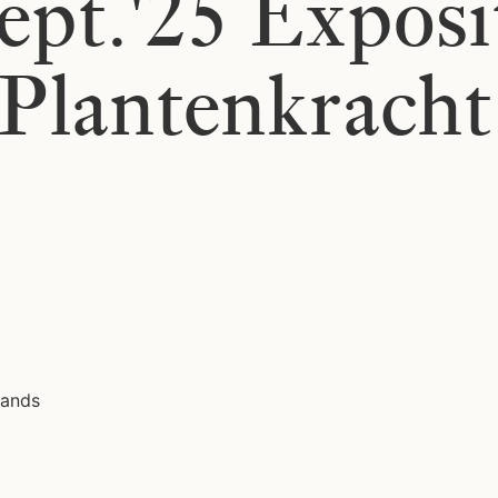
sept.'25 Exposi
 Plantenkracht
lands