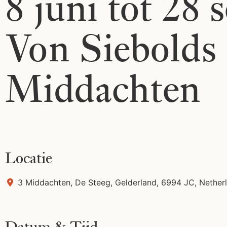
8 juni tot 28 
Von Siebolds
Middachten
Locatie
3 Middachten
,
De Steeg
,
Gelderland
,
6994 JC
,
Nether
Datum & Tijd