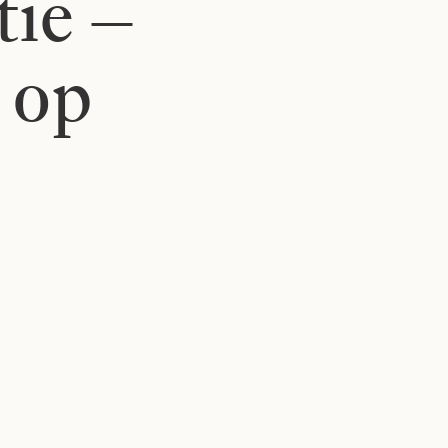
tie –
 op